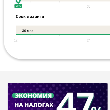
20%
20
35
Срок лизинга
36 мес.
12
24