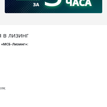
 в лизинг
с «МСБ-Лизинг»:
ля;