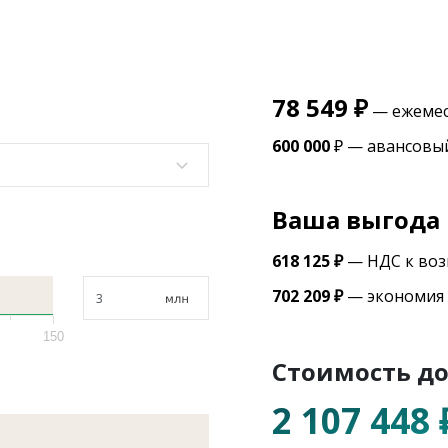
78 549
₽
— ежемес
600 000
₽ — авансовы
Ваша выгода
618 125
₽
— НДС к во
702 209
₽
— экономия 
150
Стоимость до
2 107 448