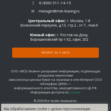
8 (800) 511-14-15
manager@msb-leasing.ru
Центральный офис:
г. Москва, 1-й
Волконский переулок, д.13, стр.2 , эт.7 , пом.9
Южный офис:
г. Ростов-на-Дону,
Ворошиловский пр-т 62, офис 202
ЛИЗИНГ ЗА 3 ЧАСА
ООО «МСБ-Лизинг» раскрывает информацию, подлежащую
раскрытию эмитентами
эмиссионных ценных бумаг на странице в сети Интернет ООО
«Интерфакс-ЦРКИ» —
информационного агентства, аккредитованного ЦБ РФ.
Информация доступна по
ссылке
.
© 2026 Все права защищены.
Мы обрабатываем сооkіе с целью персонализации
СОГЛАШЕНИЕ НА ОБРАБОТКУ ПЕРСОНАЛЬНЫХ ДАННЫХ