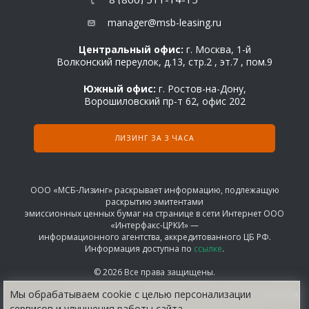
manager@msb-leasing.ru
Центральный офис:
г. Москва, 1-й
Волконский переулок, д.13, стр.2 , эт.7 , пом.9
Южный офис:
г. Ростов-на-Дону,
Ворошиловский пр-т 62, офис 202
ЛИЗИНГ ЗА 3 ЧАСА
ООО «МСБ-Лизинг» раскрывает информацию, подлежащую
раскрытию эмитентами
эмиссионных ценных бумаг на странице в сети Интернет ООО
«Интерфакс-ЦРКИ» —
информационного агентства, аккредитованного ЦБ РФ.
Информация доступна по
ссылке
.
© 2026 Все права защищены.
Мы обрабатываем сооkіе с целью персонализации
СОГЛАШЕНИЕ НА ОБРАБОТКУ ПЕРСОНАЛЬНЫХ ДАННЫХ
сервисов и улучшения работы сайта.