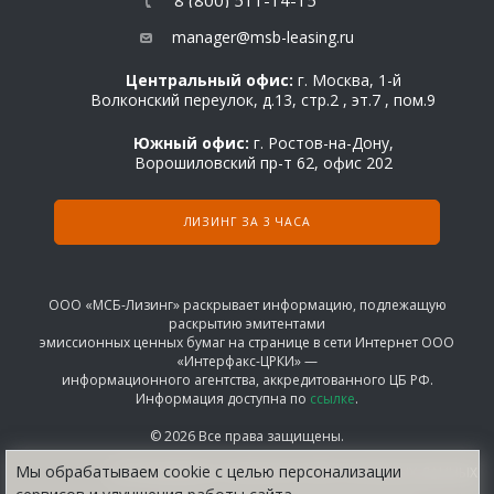
8 (800) 511-14-15
manager@msb-leasing.ru
Центральный офис:
г. Москва, 1-й
Волконский переулок, д.13, стр.2 , эт.7 , пом.9
Южный офис:
г. Ростов-на-Дону,
Ворошиловский пр-т 62, офис 202
ЛИЗИНГ ЗА 3 ЧАСА
ООО «МСБ-Лизинг» раскрывает информацию, подлежащую
раскрытию эмитентами
эмиссионных ценных бумаг на странице в сети Интернет ООО
«Интерфакс-ЦРКИ» —
информационного агентства, аккредитованного ЦБ РФ.
Информация доступна по
ссылке
.
© 2026 Все права защищены.
Мы обрабатываем сооkіе с целью персонализации
СОГЛАШЕНИЕ НА ОБРАБОТКУ ПЕРСОНАЛЬНЫХ ДАННЫХ