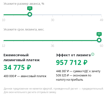
Укажите размер аванса, %
20
10
30
49
Укажите срок лизинга, мес.
60
12
36
60
Ежемесячный
Эффект от лизинга
лизинговый платеж
957 712
₽
34 775
₽
448 387
₽ — сумма НДС к зачету
509 325
₽ — экономия по
400 000
₽ — авансовый платеж
налогу на прибыль
Данное предложение не является офертой, приведенный расчет — предварительный.
Для окончательного расчета отправьте заявку.