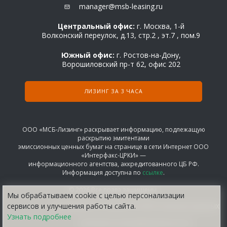
manager@msb-leasing.ru
Центральный офис:
г. Москва, 1-й
Волконский переулок, д.13, стр.2 , эт.7 , пом.9
Южный офис:
г. Ростов-на-Дону,
Ворошиловский пр-т 62, офис 202
ЛИЗИНГ ЗА 3 ЧАСА
ООО «МСБ-Лизинг» раскрывает информацию, подлежащую
раскрытию эмитентами
эмиссионных ценных бумаг на странице в сети Интернет ООО
«Интерфакс-ЦРКИ» —
информационного агентства, аккредитованного ЦБ РФ.
Информация доступна по
ссылке
.
© 2026 Все права защищены.
Мы обрабатываем сооkіе с целью персонализации
сервисов и улучшения работы сайта.
СОГЛАШЕНИЕ НА ОБРАБОТКУ ПЕРСОНАЛЬНЫХ ДАННЫХ
Узнать подробнее
ПОЛИТИКА КОНФИДЕНЦИАЛЬНОСТИ