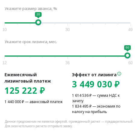
Укажите размер аванса, %
20
10
30
49
Укажите срок лизинга, мес.
60
12
36
60
Ежемесячный
Эффект от лизинга
лизинговый платеж
3 449 030
₽
125 222
₽
1 614 536
₽ — сумма НДС к
зачету
1 440 000
₽ — авансовый платеж
1 834 495
₽ — экономия по
налогу на прибыль
Данное предложение не является офертой, приведенный расчет — предварительный.
Для окончательного расчета отправьте заявку.