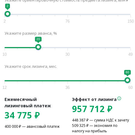
2
2
76
150
Укажите размер аванса, %
20
10
30
49
Укажите срок лизинга, мес.
60
12
36
60
Ежемесячный
Эффект от лизинга
лизинговый платеж
957 712
₽
34 775
₽
448 387
₽ — сумма НДС к зачету
509 325
₽ — экономия по
400 000
₽ — авансовый платеж
налогу на прибыль