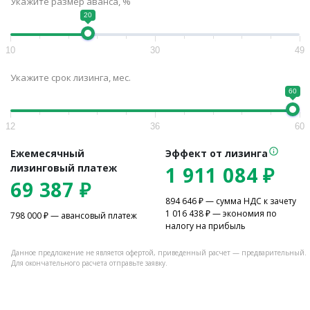
Укажите размер аванса, %
20
10
30
49
Укажите срок лизинга, мес.
60
12
36
60
Ежемесячный
Эффект от лизинга
лизинговый платеж
1 911 084
₽
69 387
₽
894 646
₽ — сумма НДС к зачету
1 016 438
₽ — экономия по
798 000
₽ — авансовый платеж
налогу на прибыль
Данное предложение не является офертой, приведенный расчет — предварительный.
Для окончательного расчета отправьте заявку.