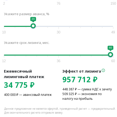
2
76
150
Укажите размер аванса, %
20
10
30
49
Укажите срок лизинга, мес.
60
12
36
60
Ежемесячный
Эффект от лизинга
лизинговый платеж
957 712
₽
34 775
₽
448 387
₽ — сумма НДС к зачету
509 325
₽ — экономия по
400 000
₽ — авансовый платеж
налогу на прибыль
Данное предложение не является офертой, приведенный расчет — предварительный.
Для окончательного расчета отправьте заявку.