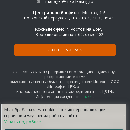
manager@msb-leasing.ru
Центральный офис:
г. Москва, 1-й
Волконский переулок, д.13, стр.2 , эт.7 , пом.9
Южный офис:
г. Ростов-на-Дону,
Ворошиловский пр-т 62, офис 202
ЛИЗИНГ ЗА 3 ЧАСА
ООО «МСБ-Лизинг» раскрывает информацию, подлежащую
раскрытию эмитентами
эмиссионных ценных бумаг на странице в сети Интернет ООО
«Интерфакс-ЦРКИ» —
информационного агентства, аккредитованного ЦБ РФ.
Информация доступна по
ссылке
.
© 2026 Все права защищены.
Мы обрабатываем сооkіе с целью персонализации
сервисов и улучшения работы сайта.
СОГЛАШЕНИЕ НА ОБРАБОТКУ ПЕРСОНАЛЬНЫХ ДАННЫХ
Узнать подробнее
ПОЛИТИКА КОНФИДЕНЦИАЛЬНОСТИ