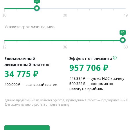
20
10
30
49
Укажите срок лизинга, мес.
60
12
36
60
Ежемесячный
Эффект от лизинга
лизинговый платеж
957 706
₽
34 775
₽
448 384
₽ — сумма НДС к зачету
509 322
₽ — экономия по
400 000
₽ — авансовый платеж
налогу на прибыль
Данное предложение не является офертой, приведенный расчет — предварительный.
Для окончательного расчета отправьте заявку.