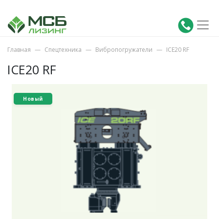
Главная
Спецтехника
Вибропогружатели
ICE20 RF
ICE20 RF
Новый