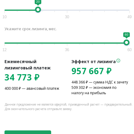
20
10
30
49
Укажите срок лизинга, мес.
60
12
36
60
Ежемесячный
Эффект от лизинга
лизинговый платеж
957 667
₽
34 773
₽
448 366
₽ — сумма НДС к зачету
509 302
₽ — экономия по
400 000
₽ — авансовый платеж
налогу на прибыль
Данное предложение не является офертой, приведенный расчет — предварительный.
Для окончательного расчета отправьте заявку.