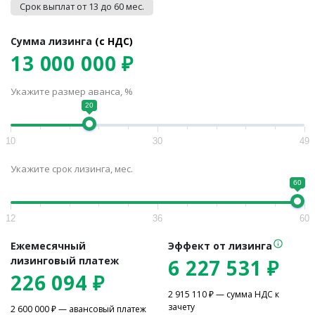
Срок выплат от 13 до 60 мес.
Сумма лизинга
(c НДС)
13 000 000 ₽
Укажите размер аванса, %
20
10
30
49
Укажите срок лизинга, мес.
60
12
36
60
Ежемесячный
Эффект от лизинга
лизинговый платеж
6 227 531
₽
226 094
₽
2 915 110
₽ — сумма НДС к
зачету
2 600 000
₽ — авансовый платеж