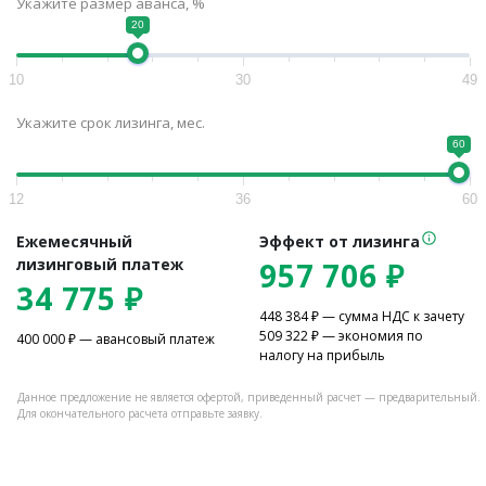
Укажите размер аванса, %
20
10
30
49
Укажите срок лизинга, мес.
60
12
36
60
Ежемесячный
Эффект от лизинга
лизинговый платеж
957 706
₽
34 775
₽
448 384
₽ — сумма НДС к зачету
509 322
₽ — экономия по
400 000
₽ — авансовый платеж
налогу на прибыль
Данное предложение не является офертой, приведенный расчет — предварительный.
Для окончательного расчета отправьте заявку.