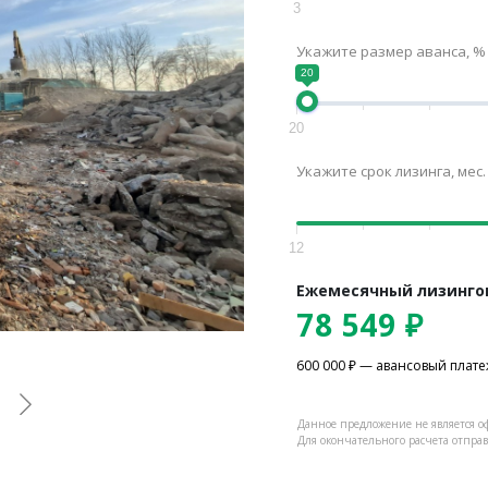
3
Укажите размер аванса, %
20
20
Укажите срок лизинга, мес.
12
Ежемесячный лизинго
78 549
₽
600 000
₽ — авансовый плат
Данное предложение не является 
Для окончательного расчета отправь