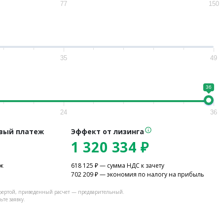
77
150
35
49
36
24
36
вый платеж
Эффект от лизинга
1 320 334
₽
еж
618 125
₽ — сумма НДС к зачету
702 209
₽ — экономия по налогу на прибыль
офертой, приведенный расчет — предварительный.
те заявку.