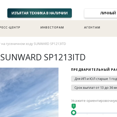
ИЗЪЯТАЯ ТЕХНИКА В НАЛИЧИИ
ЛИЧНЫЙ 
РЕСС-ЦЕНТР
ИНВЕСТОРАМ
АГЕНТАМ
т на гусеничном ходу SUNWARD SP1213ITD
у SUNWARD SP1213ITD
ПРЕДВАРИТЕЛЬНЫЙ РА
Для ИП и ЮЛ старше 1 го
Срок выплат от 13 до 36 м
Укажите ориентировочную 
3