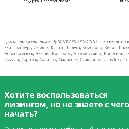
подержанного транспорта
выпо
Грохот на гусеничном ходу SUNWARD SP1213ITD
— в лизинг по в
Екатеринбург, Ижевск, Казань, Калуга, Кемерово, Киров, Кис
Невинномысск, Нижний Новгород, Новороссийск, Новосибирск, 
Самара, Саранск, Саратов, Смоленск, Ставрополь, Тамбов, Том
Хотите воспользоваться
лизингом, но не знаете с чег
начать?