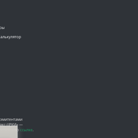
еры
калькулятор
 эмитентами
акс-ЦРКИ» —
оступна по
ссылке
.