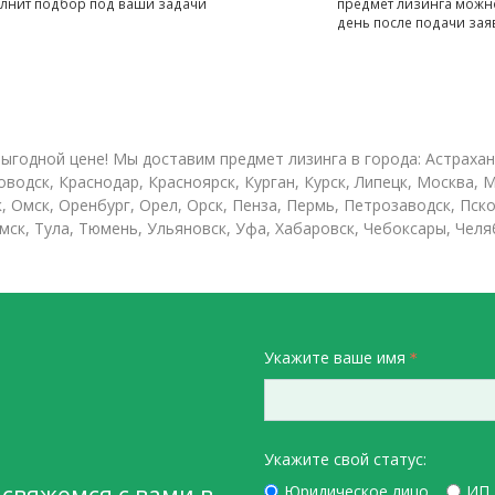
лнит подбор под ваши задачи
предмет лизинга можно
день после подачи зая
ыгодной цене! Мы доставим предмет лизинга в города: Астрахан
ловодск, Краснодар, Красноярск, Курган, Курск, Липецк, Москва
Омск, Оренбург, Орел, Орск, Пенза, Пермь, Петрозаводск, Псков
ск, Тула, Тюмень, Ульяновск, Уфа, Хабаровск, Чебоксары, Челяб
Укажите ваше имя
о
Укажите свой статус:
Юридическое лицо
ИП