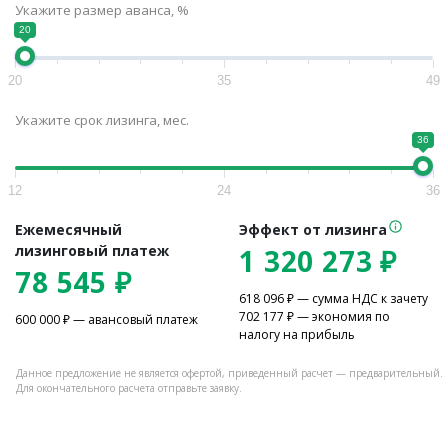
Укажите размер аванса, %
20
20
35
49
Укажите срок лизинга, мес.
36
12
24
36
Ежемесячный
Эффект от лизинга
лизинговый платеж
1 320 273
₽
78 545
₽
618 096
₽ — сумма НДС к зачету
702 177
₽ — экономия по
600 000
₽ — авансовый платеж
налогу на прибыль
Данное предложение не является офертой, приведенный расчет — предварительный.
Для окончательного расчета отправьте заявку.