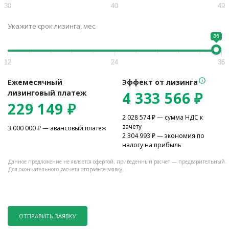
30
40
49
Укажите срок лизинга, мес.
36
12
24
36
Ежемесячный
Эффект от лизинга
лизинговый платеж
4 333 566
₽
229 149
₽
2 028 574
₽ — сумма НДС к
зачету
3 000 000
₽ — авансовый платеж
2 304 993
₽ — экономия по
налогу на прибыль
Данное предложение не является офертой, приведенный расчет — предварительный.
Для окончательного расчета отправьте заявку.
ОТПРАВИТЬ ЗАЯВКУ