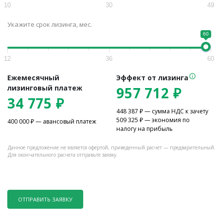
10
30
49
Укажите срок лизинга, мес.
60
12
36
60
Ежемесячный
Эффект от лизинга
лизинговый платеж
957 712
₽
34 775
₽
448 387
₽ — сумма НДС к зачету
509 325
₽ — экономия по
400 000
₽ — авансовый платеж
налогу на прибыль
Данное предложение не является офертой, приведенный расчет — предварительный.
Для окончательного расчета отправьте заявку.
ОТПРАВИТЬ ЗАЯВКУ