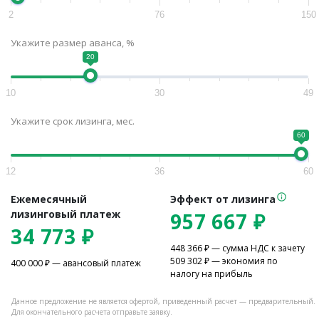
2
76
150
Укажите размер аванса, %
20
10
30
49
Укажите срок лизинга, мес.
60
12
36
60
Ежемесячный
Эффект от лизинга
лизинговый платеж
957 667
₽
34 773
₽
448 366
₽ — сумма НДС к зачету
509 302
₽ — экономия по
400 000
₽ — авансовый платеж
налогу на прибыль
Данное предложение не является офертой, приведенный расчет — предварительный.
Для окончательного расчета отправьте заявку.