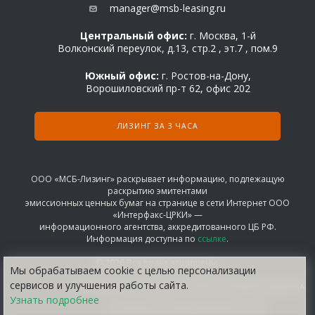
manager@msb-leasing.ru
Центральный офис:
г. Москва, 1-й
Волконский переулок, д.13, стр.2 , эт.7 , пом.9
Южный офис:
г. Ростов-на-Дону,
Ворошиловский пр-т 62, офис 202
ЛИЗИНГ ЗА 3 ЧАСА
ООО «МСБ-Лизинг» раскрывает информацию, подлежащую
раскрытию эмитентами
эмиссионных ценных бумаг на странице в сети Интернет ООО
«Интерфакс-ЦРКИ» —
информационного агентства, аккредитованного ЦБ РФ.
Информация доступна по
ссылке
.
© 2026 Все права защищены.
Мы обрабатываем сооkіе с целью персонализации
сервисов и улучшения работы сайта.
СОГЛАШЕНИЕ НА ОБРАБОТКУ ПЕРСОНАЛЬНЫХ ДАННЫХ
Узнать подробнее
ПОЛИТИКА КОНФИДЕНЦИАЛЬНОСТИ