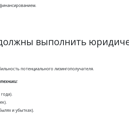
 финансированием.
 должны выполнить юридиче
ильность потенциального лизингополучателя.
 техники:
года).
ек).
ылях и убытках).