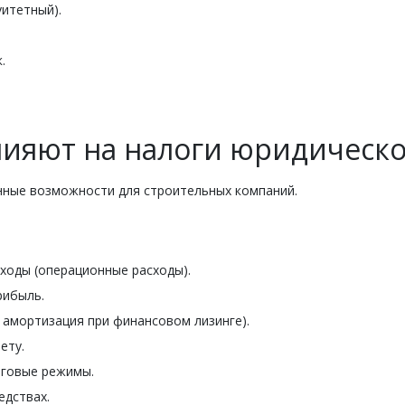
итетный).
.
лияют на налоги юридическо
нные возможности для строительных компаний.
ходы (операционные расходы).
рибыль.
амортизация при финансовом лизинге).
ету.
оговые режимы.
едствах.