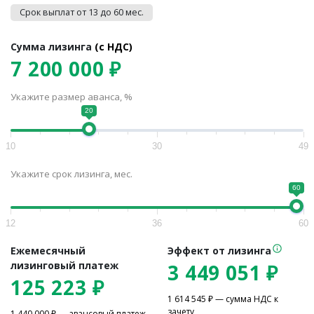
Срок выплат от 13 до 60 мес.
Сумма лизинга
(c НДС)
7 200 000 ₽
Укажите размер аванса, %
20
10
30
49
Укажите срок лизинга, мес.
60
12
36
60
Ежемесячный
Эффект от лизинга
лизинговый платеж
3 449 051
₽
125 223
₽
1 614 545
₽ — сумма НДС к
зачету
1 440 000
₽ — авансовый платеж